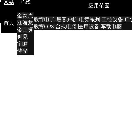
产线
网站
应用范围
金泰克
教育电子
瘦客户机
电竞系列
工控设备
广
江波龙
首页
教育OPS
台式电脑
医疗设备
车载电脑
金士顿
创见
宇瞻
储光