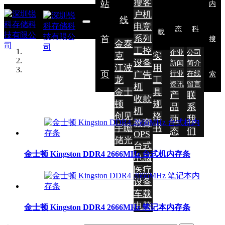
瘦客
站
内
户机
线
电竞
态
科
载
系列
首
搜
金泰
工控
企业
公司
克
实
设备
新闻
简介
江波
用
页
广告
行业
在线
索
龙
工
资讯
留言
机
金士
具
产
联
收款
顿
规
品
系
机
创见
格
动
我
教育
宇瞻
书
态
们
OPS
储光
台式
金士顿 Kingston DDR4 2666MHz 台式机内存条
电脑
医疗
设备
车载
电脑
金士顿 Kingston DDR4 2666MHz 笔记本内存条