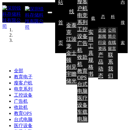
瘦客
站
内
户机
线
电竞
态
科
载
系列
首
搜
金泰
工控
企业
公司
克
实
设备
新闻
简介
江波
用
页
广告
行业
在线
索
龙
工
资讯
留言
机
金士
具
产
联
收款
顿
规
品
系
机
创见
格
动
我
教育
全部
宇瞻
书
态
们
教育电子
OPS
储光
瘦客户机
台式
电竞系列
电脑
工控设备
医疗
广告机
设备
收款机
车载
教育OPS
电脑
台式电脑
医疗设备