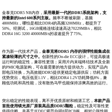
金泰克DDR5 NB内存，
采用最新一代的DDR5系统架构，支
持最新的Intel 600系列主板。
频率不断被刷新，基频
4800MHz，哪怕是相比DDR4的高频3200MHz，都提升了
50%。经测试，16GB规格连续读速高达70229MB/s，相比
DDR4 16G 3200 40000MB/s的读速提升了75%。
作为新一代技术产品，
金泰克将DDR5 内存的强悍性能集成在
紧凑轻薄的尺寸之中。
创新性的On-die ECC设计，可提高极速
运行时的稳定性，兼容性更强；采用片内末端终结技术及全新
的PMIC电源架构，可在最需要的地方提供动力，实现产品内
部电压转换，为高效能DDR5提供更稳定电源供应；功耗方面
优势突出，电压低至1.1V，相比DDR4 1.2V功耗降低8%，兼
顾低功耗和高性能，没有散热马甲也能保持凉爽高效的运行。
突出稳定的性能表现，离不开优质原材和精湛工艺，
本款产品
首批使用镁光原厂原装高品质DDR5颗粒，
稳定性及可靠性更
值得信赖，并基于JEDEC规范自研8层PCB板，相对公版性能