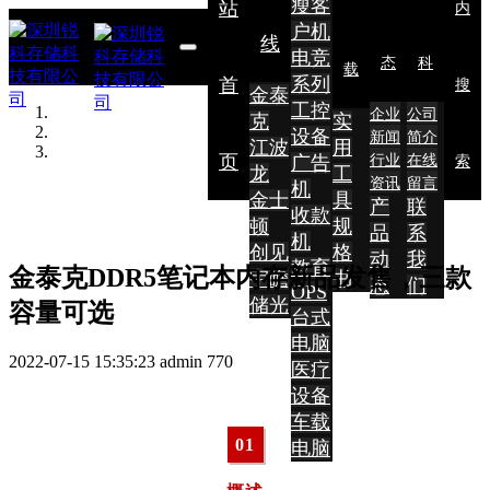
瘦客
站
内
户机
线
电竞
态
科
载
系列
首
搜
金泰
工控
企业
公司
克
实
设备
新闻
简介
江波
用
页
广告
行业
在线
索
龙
工
资讯
留言
机
金士
具
产
联
收款
顿
规
品
系
机
创见
格
动
我
教育
金泰克DDR5笔记本内存新品发售，三款
宇瞻
书
态
们
OPS
储光
容量可选
台式
电脑
2022-07-15 15:35:23
admin
770
医疗
设备
车载
0
1
电脑