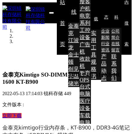
瘦客
站
内
户机
线
电竞
态
科
载
系列
首
搜
金泰
工控
企业
公司
克
实
设备
新闻
简介
江波
用
页
广告
行业
在线
索
龙
工
资讯
留言
机
金士
具
产
联
收款
顿
规
品
系
机
创见
格
动
我
教育
金泰克Kimtigo SO-DIMM DDR3 4G 512X8 1R
宇瞻
书
态
们
OPS
1600 KT-B900
储光
台式
电脑
2022-05-13 17:14:03
锐科存储
449
医疗
文件版本
:
设备
车载
立即下载
电脑
金泰克kimtigo行业内存条，KT-B900，DDR3-4G笔记