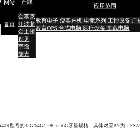
产线
网站
应用范围
金泰克
教育电子
瘦客户机
电竞系列
工控设备
广
江波龙
首页
教育OPS
台式电脑
医疗设备
车载电脑
金士顿
创见
宇瞻
储光
0R型号的32G/64G/128G/256G容量规格，具体对应PN为：FSA