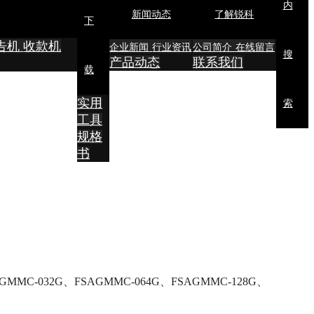
内
新闻动态
了解锐科
下
告机
收款机
企业新闻
行业资讯
公司简介
在线留言
搜
产品动态
联系我们
载
实用
索
工具
规格
书
GMMC-032G、
FSAGMMC-064G
、
FSAGMMC-128G
、