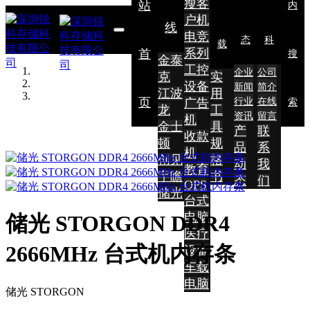
瘦客
站
内
户机
线
电竞
态
科
载
系列
首
搜
金泰
工控
企业
公司
克
实
设备
新闻
简介
江波
用
页
广告
行业
在线
索
龙
工
资讯
留言
机
金士
具
产
联
收款
顿
规
品
系
机
创见
格
动
我
教育
宇瞻
书
态
们
OPS
储光
台式
电脑
储光 STORGON DDR4
医疗
2666MHz 台式机内存条
设备
车载
电脑
储光 STORGON