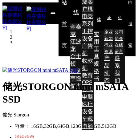
瘦客
站
内
户机
线
电竞
态
科
载
系列
首
搜
金泰
工控
企业
公司
克
实
设备
新闻
简介
江波
用
页
广告
行业
在线
索
龙
工
资讯
留言
机
金士
具
产
联
收款
顿
规
品
系
机
创见
格
动
我
教育
宇瞻
书
态
们
OPS
储光STORGON mini mSATA
储光
台式
电脑
SSD
医疗
设备
储光 Storgon
车载
电脑
容量：
16GB,32GB,64GB,128GB,256GB,512GB
详细信息