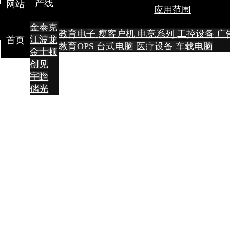
产线
网站
应用范围
金泰克
教育电子
瘦客户机
电竞系列
工控设备
广
江波龙
首页
教育OPS
台式电脑
医疗设备
车载电脑
金士顿
创见
宇瞻
储光